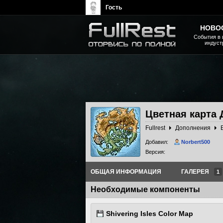
Гость
НОВО
События в 
индуст
The Elder Scrolls, Fallout,
Bethesda Softworks - статьи,
новости, дополнения
Цветная карта
Fullrest
Дополнения
Добавил:
Norbert500
Версия:
ОБЩАЯ ИНФОРМАЦИЯ
ГАЛЕРЕЯ
1
Необходимые компоненты
Shivering Isles Color Map