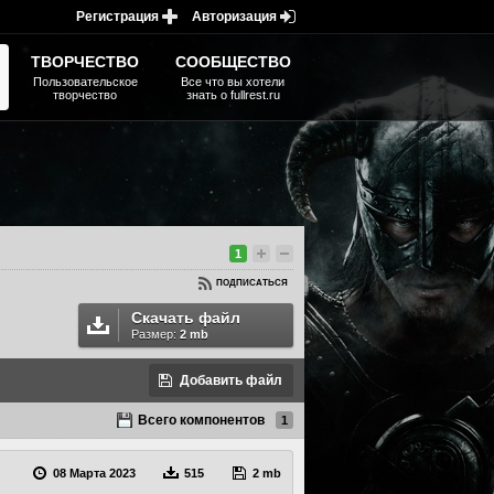
Регистрация
Авторизация
ТВОРЧЕСТВО
СООБЩЕСТВО
Пользовательское
Все что вы хотели
творчество
знать о fullrest.ru
1
ПОДПИСАТЬСЯ
Скачать файл
Размер:
2 mb
Добавить файл
Всего компонентов
1
08 Марта 2023
515
2 mb