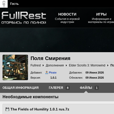
Гость
НОВОСТИ
ИГРЫ
События в игровой
Информация и
индустрии
материалы по игра
The Elder Scrolls, Fallout,
Bethesda Softworks - статьи,
новости, дополнения
Поля Смирения
Fullrest
Дополнения
Elder Scrolls 3: Morrowind
П
Добавил:
Pirate
Добавлен:
09 Июня 2026
Версия:
1.0.1
Обновлен:
09 Июня 2026
ОБЩАЯ ИНФОРМАЦИЯ
ГАЛЕРЕЯ
ФАЙЛЫ
8
1
Необходимые компоненты
The Fields of Humility 1.0.1 rus.7z