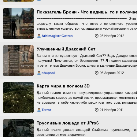
Показатель Брони - Что видишь, то и получа
================================================= Это
формулу таким образом, что вместо непонятного уровн
эквивалентное количество поглащаемого урона(которое игра с
не показывает). Значение есть на каждой броне а также с
Arhimagistr Gotren
25 Ноября 2012
скрины. Больше никаких правок все как в оригинале. Наприм
урона в ваниле 80% это примерно 1000ед брони по "старом
изменяет ни одной вещи в игре то должен быть совместим 
Улучшенный Драконий Сет
затрагивает формулу, естественно)
Зачем в игре существует Драконий Сет?? Ведь Даедрически
получить! Получается, он бесполезен !?? Я поднял характер
игре, и теперь Драконья Броня, шлем и т.д лучше Даедрических
сет не должен существовать!! P.S: Драконий Сет элитный не по
nhapsol
06 Апреля 2012
трудно добыть какие-либо ингридиенты. А вот Даедрический -
Аркадия, например ) все ингридиенты, сохраняетесь, убиваете 
у торговца снова куча товаров. Можно хоть вагон сердец 
Карта мира в полном 3D
элитный потому, что для его создания нужно ПОЛНОСТЬЮ пр
Данный плагин изменяет внутриигровое управление камеро
Вообще, почему Драконий Сет - пик развития Кузнечества? П
приближать камеру до самой земли, просматривая местность 
он, по вашему мнению, круче?
не содержит в себе какие-либо меши или текстуры, внимате
чтобы понять как установить мод.
Terror
21 Ноября 2011
Трусливые лошади от JPro6
Данный плагин делает лошадей Скайрима трусливыми, те
расстоянии от места сражения.