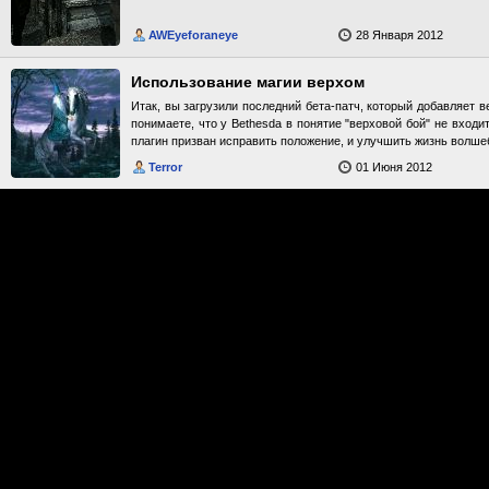
AWEyeforaneye
28 Января 2012
Использование магии верхом
Итак, вы загрузили последний бета-патч, который добавляет ве
понимаете, что у Bethesda в понятие "верховой бой" не входи
плагин призван исправить положение, и улучшить жизнь волше
Terror
01 Июня 2012