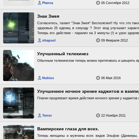
сильно, может, он и вам его продаст. Найти его можно в коню
Planca
05 Сентября 2012
золотых. С собакой по имени Зоркий придется проститься, п
Так как возможность купить тролля будет всего одна, он бес
модом затрагивающим пса по имени Зоркий Вы можете свободн
Знак Змея
Согласитесь, талант "Знак Змея" Бесполезен!! Ну что это тако
здоровью 25 едениц в секунду ? Этот мод улучшает характе
Теперь его действие - паралич на 3 минуты (!) и урон здоров
минут ( пока действует заклинание Паралич ! ). Вот это - ук
nhapsol
09 Февраля 2012
скинуть esp-файл в папку Skyrim \ Data Удаление: удалите esp
Улучшенный телекинез
Обычным телекинезом теперь можно притягивать и швырять вр
Nubius
06 Мая 2016
Улучшенное ночное зрение каджитов и вамп
Плагин продлевает время действия ночного зрения у каджитов 
Terror
22 Ноября 2011
Вампирские глаза для всех.
Теперь женщины и мужчины всех видов Эльфов (Данмеры,