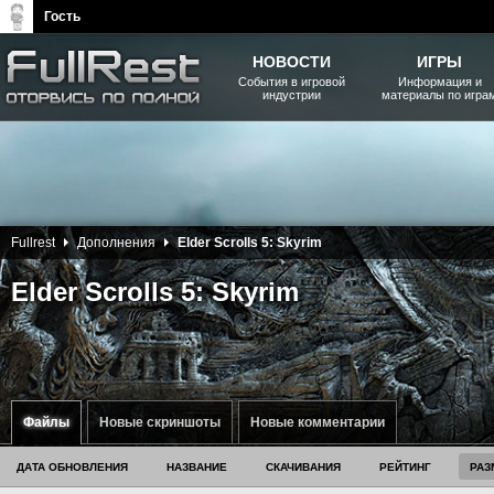
Гость
НОВОСТИ
ИГРЫ
События в игровой
Информация и
индустрии
материалы по игра
The Elder Scrolls, Fallout,
Bethesda Softworks - статьи,
новости, дополнения
Fullrest
Дополнения
Elder Scrolls 5: Skyrim
Elder Scrolls 5: Skyrim
Файлы
Новые скриншоты
Новые комментарии
ДАТА ОБНОВЛЕНИЯ
НАЗВАНИЕ
СКАЧИВАНИЯ
РЕЙТИНГ
РАЗ