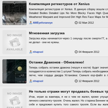
Компиляция ретекстуров от Xenius
Компиляция ретекстуров от Xenius. В данную сборку вошли с
Detailed Bodies Detailed Lips No More Blocky Faces High Qual
Weathered Warpaint and Improved Dirt High Res Face Maps for Me
skin color) FemFeet by Phygit (Edited to fit body skin color) Las
AWEyeforaneye
02 Мая 2012
Mr Dave (Edited) Перевод: Детализированные лица Детализир
губы Нет квадратам на лице! Глаза высокого разрешения H
мужчин Обветренная боевая раскараска HR ретекстур мужских
Мгновенная загрузка
Улучшенные ресницы ОБЯЗАТЕЛЬНО!!! Перед установкой чита
Загрузка игры начинается через 1 секунду после смерти ГГ, а 
не делал - они не нужны.
nhapsol
04 Февраля 2012
Останки Драконов - Обновлено!
Теперь собрать останки дракона (чешуя и кости) будет значи
попадаются в количестве 1 штуки! Теперь собрать необходимое
легче, чем сердца даедра Установка: Скиньте esp-файл в п
Удалите esp-файл
nhapsol
12 Февраля 2012
Не только стражи могут продавать боевых т
Итак, играя за вампира, я ни о чем не жалел, кроме упущ
личного симпатягу-тролля. Очень жалел. Но старина Беннинг м
себе и предложил купить того самого тролля. Если вы жал