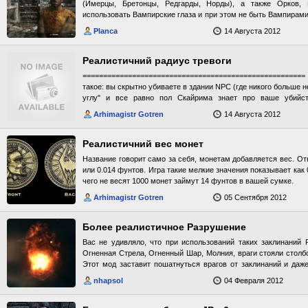
(Имерцы, Бретонцы, Редгарды, Норды), а также Орков, 
использовать Вампирские глаза и при этом не быть Вампирами.
не добавляет вам в игру ни одной новой текстурки, в архиве
Planca
14 Августа 2012
которому вы сможете выбрать в Меню Создания Персонажа - s
лиц в буйной фляге- 2 вида Вампирских глаз. ОБЯЗАТЕ
включённый DAWNGUARD!!! P.S. Сделать Аргонианам и Кад
Реалистичний радиус тревоги
Эльфов и Людей - у автора не получилось... Вы не можете р
====================================================
разрешения автора.
такое: вы скрытно убиваете в здании NPC (где никого больше 
углу" и все равно пол Скайрима знает про ваше убийст
назначили за вашу голову награду. Всё потому что по умолча
Arhimagistr Gotren
14 Августа 2012
мод уменьшает его до 350(приблизительно размер комнаты) А
Реалистичний вес монет
Название говорит само за себя, монетам добавляется вес. От
или 0.014 фунтов. Игра такие мелкие значения показывает как 
чего не весят 1000 монет займут 14 фунтов в вашей сумке.
Arhimagistr Gotren
05 Сентября 2012
Более реалистичное Разрушение
Вас не удивляло, что при использований таких заклинаний 
Огненная Стрела, Огненный Шар, Молния, враги стояли столб
Этот мод заставит пошатнуться врагов от заклинаний и даже
назад!!! В игре есть перк - Ударная волна, но он не работает так
nhapsol
04 Февраля 2012