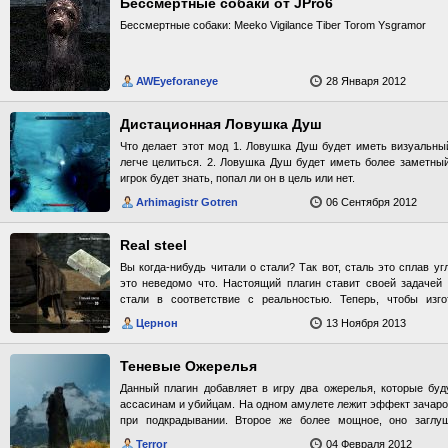
Бессмертные собаки от JPro6
Бессмертные собаки: Meeko Vigilance Tiber Torom Ysgramor
AWEyeforaneye
28 Января 2012
Дистационная Ловушка Душ
Что делает этот мод 1. Ловушка Душ будет иметь визуальный
легче целиться. 2. Ловушка Душ будет иметь более заметны
игрок будет знать, попал ли он в цель или нет.
Arhimagistr Gotren
06 Сентября 2012
Real steel
Вы когда-нибудь читали о стали? Так вот, сталь это сплав уг
это неведомо что. Настоящий плагин ставит своей задачей 
стали в соответствие с реальностью. Теперь, чтобы изго
понадобится железная руда и уголь. Для упрощения задачи у
Цернон
13 Ноября 2013
лист кузнецов-торговцев.
Теневые Ожерелья
Данный плагин добавляет в игру два ожерелья, которые бу
ассасинам и убийцам. На одном амулете лежит эффект зачаро
при подкрадывании. Второе же более мощное, оно заглу
Скрафтить ожерелья можно в любой кузнице, в разделе с драг
Terror
04 Февраля 2012