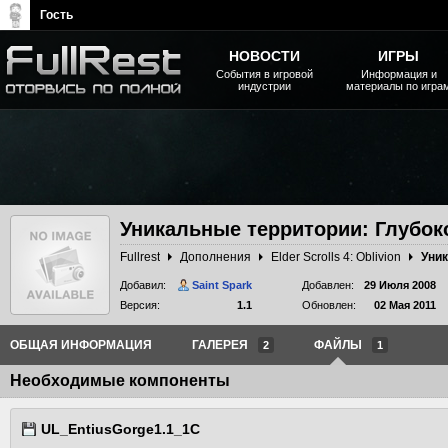
Гость
НОВОСТИ
ИГРЫ
События в игровой
Информация и
индустрии
материалы по игра
The Elder Scrolls, Fallout,
Bethesda Softworks - статьи,
новости, дополнения
Уникальные территории: Глубок
Fullrest
Дополнения
Elder Scrolls 4: Oblivion
Добавил:
Saint Spark
Добавлен:
29 Июля 2008
Версия:
1.1
Обновлен:
02 Мая 2011
ОБЩАЯ ИНФОРМАЦИЯ
ГАЛЕРЕЯ
ФАЙЛЫ
2
1
Необходимые компоненты
UL_EntiusGorge1.1_1C