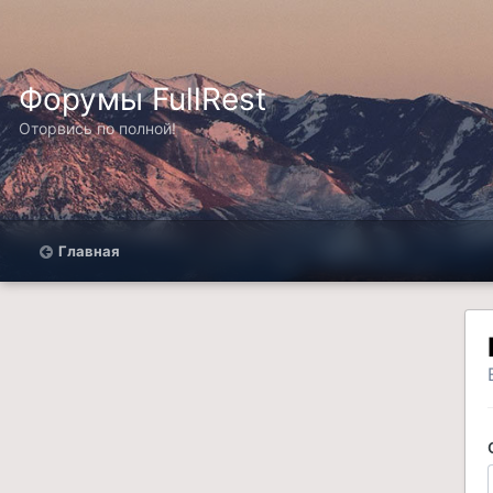
Форумы FullRest
Оторвись по полной!
Главная