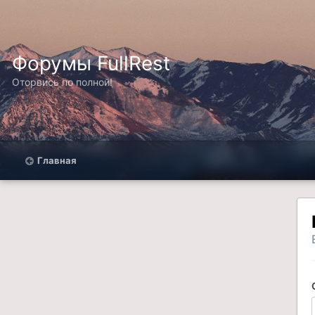
Форумы FullRest
Оторвись по полной!
Главная