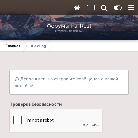
Форумы FullRest
Оторвись по полной!
Главная
AlexHog
Дополнительно отправьте сообщение с вашей
жалобой.
Проверка безопасности