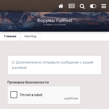
Форумы FullRest
Оторвись по полной!
Главная
AlexHog
Дополнительно отправьте сообщение с вашей
жалобой.
Проверка безопасности