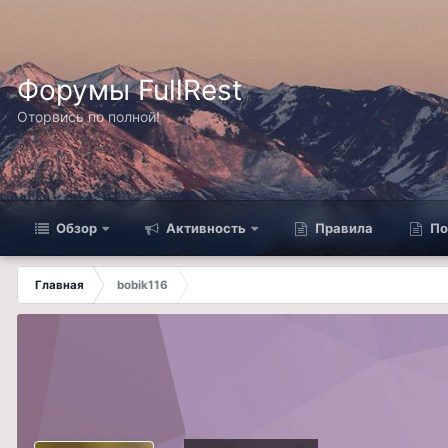
Форумы FullRest
Оторвись по полной!
Обзор
Активность
Правила
По
Главная
bobik116