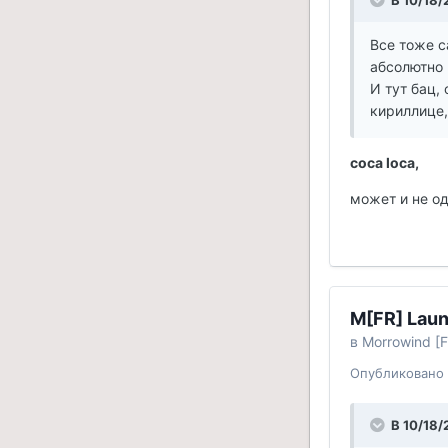
В 10/18/
Все тоже с
абсолютно 
И тут бац,
кириллице,
coca loca,
может и не од
M[FR] Laun
в
Morrowind [F
Опубликовано
В 10/18/