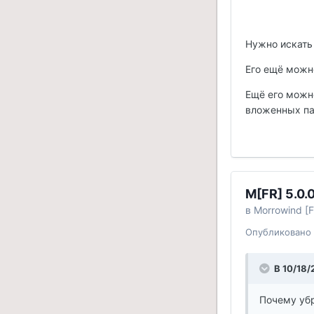
Нужно искать 
Его ещё можно
Ещё его можно
вложенных пап
M[FR] 5.0
в
Morrowind [F
Опубликовано
В 10/18/
Почему убр