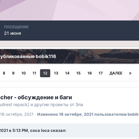
ПОСЕЩЕНИЕ
21 июня
публикованные bobik116
8
9
10
11
12
13
14
15
16
17
ДАЛЕЕ
cher - обсуждение и баги
ullrest repack] и другие проекты от Эла
18 октября, 2021
·
Изменено
18 октября, 2021
пользователем bobik
2021 в 5:13 PM, coca loca сказал: