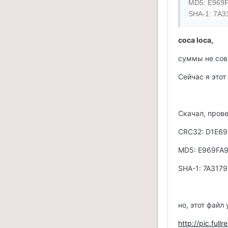
MD5: E969
SHA-1: 7A
coca loca,
суммы не сов
Сейчас я этот
Скачал, прове
CRC32: D1E6
MD5: E969FA
SHA-1: 7A31
но, этот файл
http://pic.full