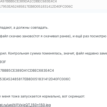
FA97BBB5CE389DA1CDBEC683E4C4
317953EA52485817EB8D051831412D40FC006C
падают, а должны совпадать.
 файл скачаю заново(тот я скачивал ранее), и ещё раз посмот
рил. Контрольная сумма поменялась, значит, файл недавно заме
993F
97BBB5CE389DA1CDBEC683E4C4
7953EA52485817EB8D051831412D40FC006C
 у меня тоже запускается нормально, вот скриншот:
rest.ru/upl/t/j1VxjzQT_150x150.jpg