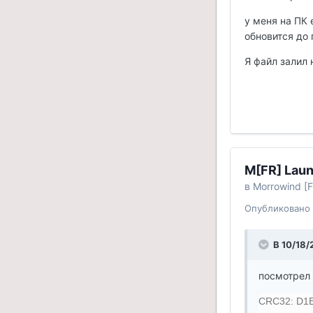
у меня на ПК 
обновится до 
Я файл залил 
M[FR] Laun
в
Morrowind [F
Опубликовано
В 10/18/
посмотрел 
CRC32: D1