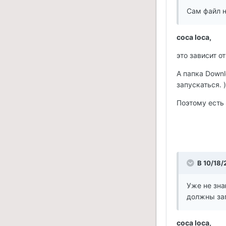
Сам файл н
coca loca,
это зависит о
А папка Downl
запускаться. )
Поэтому есть 
В 10/18/
Уже не зна
должны зап
coca loca,