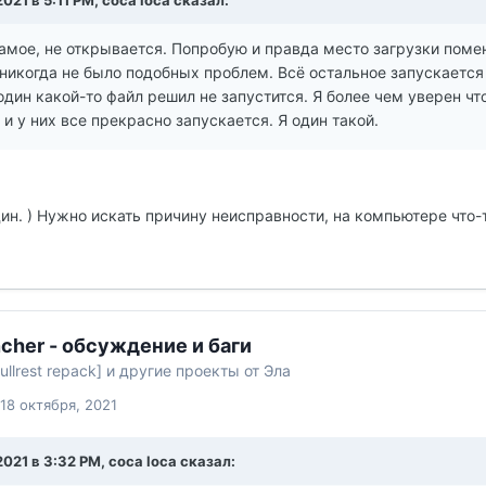
2021 в 5:11 PM, coca loca сказал:
амое, не открывается. Попробую и правда место загрузки поменя
никогда не было подобных проблем. Всё остальное запускается
 один какой-то файл решил не запустится. Я более чем уверен чт
 и у них все прекрасно запускается. Я один такой.
ин. ) Нужно искать причину неисправности, на компьютере что-т
cher - обсуждение и баги
ullrest repack] и другие проекты от Эла
18 октября, 2021
2021 в 3:32 PM, coca loca сказал: