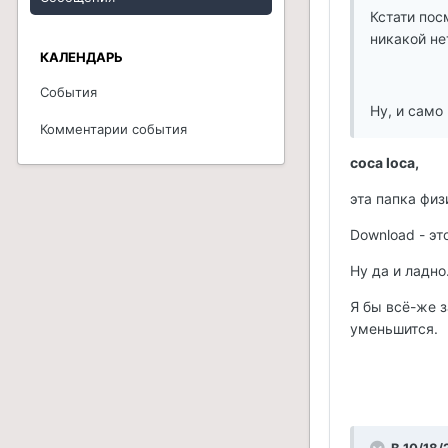
Кстати пос
никакой не
КАЛЕНДАРЬ
События
Ну, и само
Комментарии события
coca loca,
эта папка физ
Download - эт
Ну да и ладно
Я бы всё-же з
уменьшится.