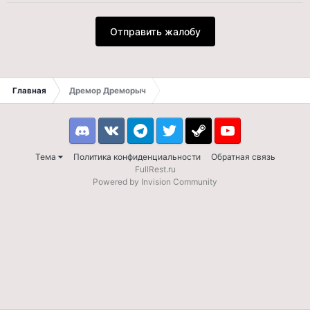
Отправить жалобу
Главная
Дремор Дреморыч
Discord
VK
Telegram
Twitter
Steam
Youtube
Тема
Политика конфиденциальности
Обратная связь
FullRest.ru
Powered by Invision Community