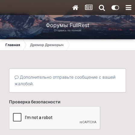
Форумы FullRest
Оторвись по полной!
Главная
Дремор Дреморыч
Дополнительно отправьте сообщение с вашей
жалобой.
Проверка безопасности