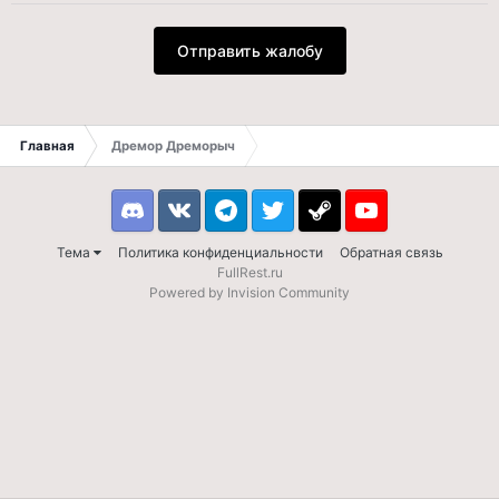
Отправить жалобу
Главная
Дремор Дреморыч
Discord
VK
Telegram
Twitter
Steam
Youtube
Тема
Политика конфиденциальности
Обратная связь
FullRest.ru
Powered by Invision Community