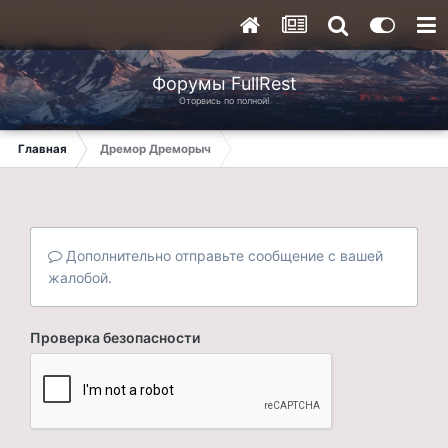
Форумы FullRest
Оторвись по полной!
Главная
Дремор Дреморыч
Дополнительно отправьте сообщение с вашей
жалобой.
Проверка безопасности