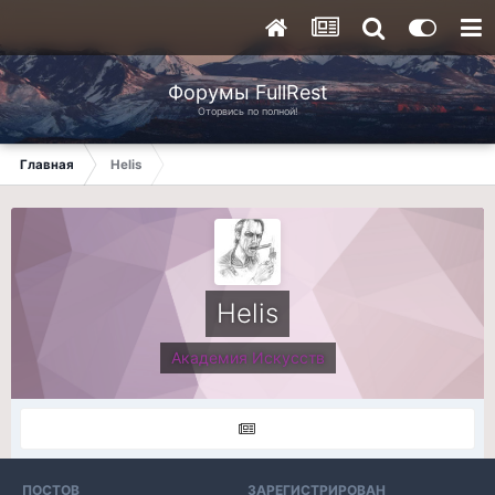
Форумы FullRest
Оторвись по полной!
Главная
Helis
Helis
Академия Искусств
ПОСТОВ
ЗАРЕГИСТРИРОВАН