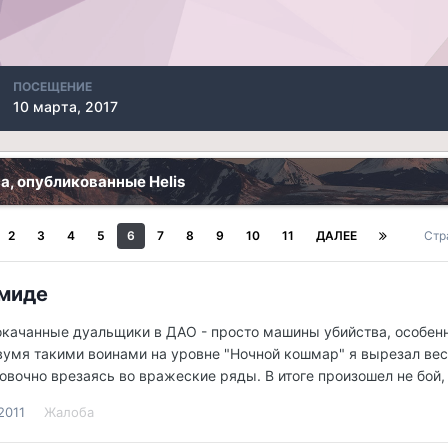
ПОСЕЩЕНИЕ
10 марта, 2017
а, опубликованные Helis
2
3
4
5
6
7
8
9
10
11
ДАЛЕЕ
Стр
миде
качанные дуальщики в ДАО - просто машины убийства, особенно 
вумя такими воинами на уровне "Ночной кошмар" я вырезал весь
овочно врезаясь во вражеские ряды. В итоге произошел не бой,
2011
Жалоба