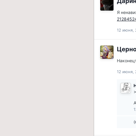
Дари
Я ненави
2128452
12 июня, 
Церн
Наконецт
12 июня, 
H
>
А
1
(