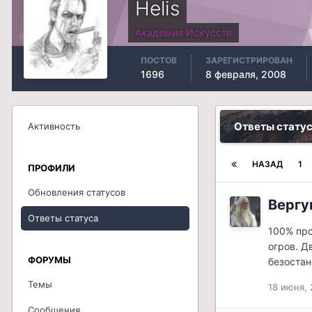
Helis
Академия Искусств
ПОСТОВ
ЗАРЕГИСТРИРОВАН
1696
8 февраля, 2008
Ответы статус
Активность
НАЗАД
1
ПРОФИЛИ
Обновления статусов
Вергу
Ответы статуса
100% про
огров. Д
ФОРУМЫ
безостан
Темы
18 июня, 
Сообщения