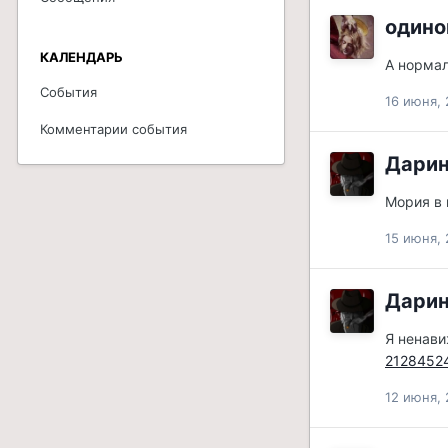
одино
КАЛЕНДАРЬ
А нормал
События
16 июня, 
Комментарии события
Дари
Мория в
15 июня, 
Дари
Я ненави
2128452
12 июня, 