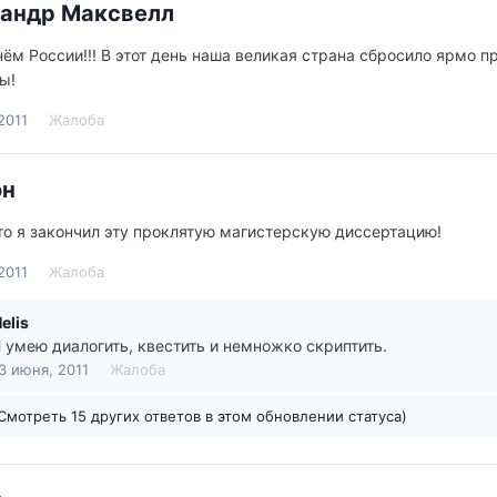
андр Максвелл
нём России!!! В этот день наша великая страна сбросило ярмо 
ы!
2011
Жалоба
он
о я закончил эту проклятую магистерскую диссертацию!
2011
Жалоба
elis
 умею диалогить, квестить и немножко скриптить.
3 июня, 2011
Жалоба
Смотреть 15 других ответов в этом обновлении статуса)