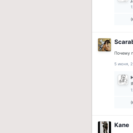
Д
1
(
Scara
Почему п
5 июня, 2
H
Я
1
(
Kane