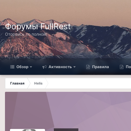
Форумы FullRest
Оторвись по полной!
Обзор
Активность
Правила
По
Главная
Helis