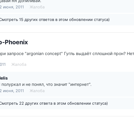
авай RR допиливай.
2 июня, 2011
Жалоба
Смотреть 15 других ответов в этом обновлении статуса)
b-Phoenix
ри запросе "argonian concept" Гугль выдаёт сплошной прон? Нет, 
011
Жалоба
elis
 полуркал и не понял, что значит "интернет".
2 июня, 2011
Жалоба
Смотреть 22 других ответа в этом обновлении статуса)