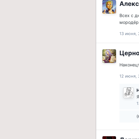
Алекс
Всех с д
мородёр
13 июня, 
Церн
Наконецт
12 июня, 
H
Я
1
(