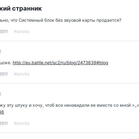
кий странник
ьно, что Системный блок без звуовой карты продается?
2011
Жалоба
н
 шоке.
http://eu.battle.net/sc2/ru/blog/2473639#blog
2011
Жалоба
н
жу эту штуку и хочу, чтоб все ненавидели ее вместе со мной >_
46
2011
Жалоба