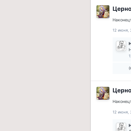
Церн
Наконецт
12 июня, 
H
Н
1
(
Церн
Наконецт
12 июня, 
H