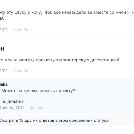
н
жу эту штуку и хочу, чтоб все ненавидели ее вместе со мной >_
46
2011
Жалоба
он
о я закончил эту проклятую магистерскую диссертацию!
2011
Жалоба
elis
 Может ты хочешь помочь проекту?
 чо делать?
2 июня, 2011
Жалоба
Смотреть 15 других ответов в этом обновлении статуса)