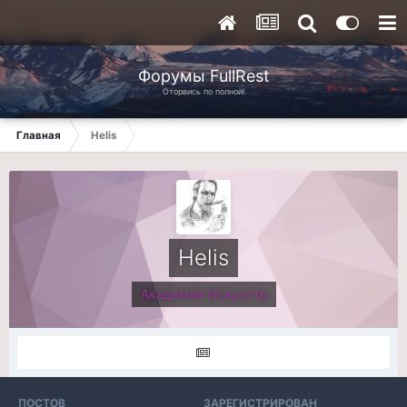
Форумы FullRest
Оторвись по полной!
Главная
Helis
Helis
Академия Искусств
ПОСТОВ
ЗАРЕГИСТРИРОВАН