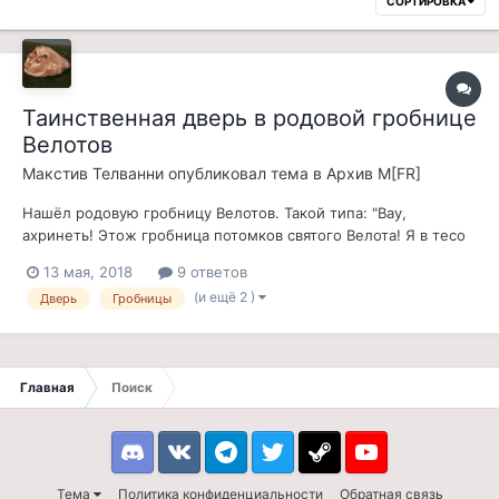
СОРТИРОВКА
Таинственная дверь в родовой гробнице
Велотов
Макстив Телванни
опубликовал тема в
Архив M[FR]
Нашёл родовую гробницу Велотов. Такой типа: "Вау,
ахринеть! Этож гробница потомков святого Велота! Я в тесо
там был!". Брожу, брожу по уровням, и вдруг на третьем
13 мая, 2018
9 ответов
уровне вижу дверь на четвёртый, которая не открывается без
(и ещё 2 )
Дверь
Гробницы
ключа! Где этот ключ? Играю на вашей сборке
Главная
Поиск
Discord
VK
Telegram
Twitter
Steam
Youtube
Тема
Политика конфиденциальности
Обратная связь