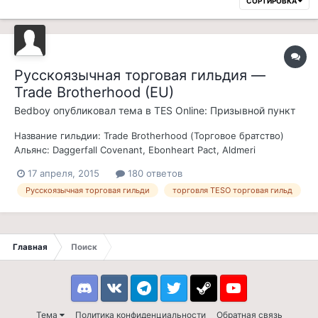
СОРТИРОВКА
Русскоязычная торговая гильдия —
Trade Brotherhood (EU)
Bedboy
опубликовал тема в
TES Online: Призывной пункт
Название гильдии: Trade Brotherhood (Торговое братство)
Альянс: Daggerfall Covenant, Ebonheart Pact, Aldmeri
DominionПлатформа: PCПриглашаю присоединиться к
17 апреля, 2015
180 ответов
казуальной торговой гильдии Trade Brotherhood, хороший
Русскоязычная торговая гильди
торговля TESO торговая гильд
выбор для новеньких игроков. Цель торговой гильдии
объединить игроков у кого нет времени...
Главная
Поиск
Discord
VK
Telegram
Twitter
Steam
Youtube
Тема
Политика конфиденциальности
Обратная связь