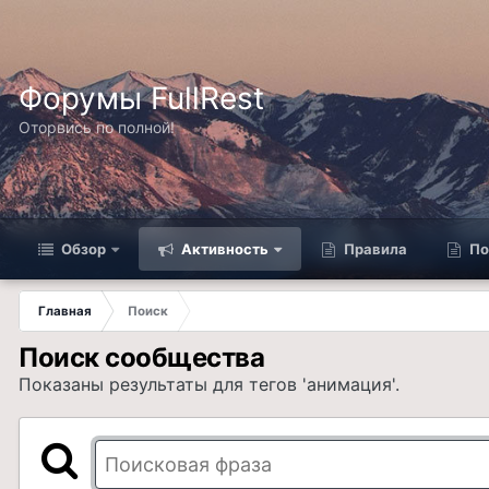
Форумы FullRest
Оторвись по полной!
Обзор
Активность
Правила
По
Главная
Поиск
Поиск сообщества
Показаны результаты для тегов 'анимация'.