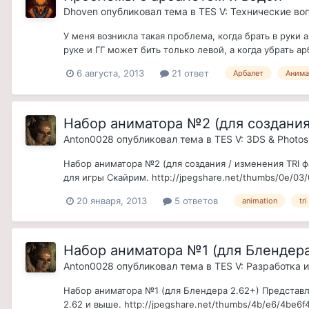
Dhoven
опубликовал тема в
TES V: Технические во
У меня возникла такая проблема, когда брать в руки 
руке и ГГ может бить только левой, а когда убрать ар
6 августа, 2013
21 ответ
Арбалет
Анима
Набор аниматора №2 (для создания
Anton0028
опубликовал тема в
TES V: 3DS & Photo
Набор аниматора №2 (для создания / изменения TRI
для игры Скайрим. http://jpegshare.net/thumbs/0e/03
20 января, 2013
5 ответов
animation
tri
Набор аниматора №1 (для Блендера
Anton0028
опубликовал тема в
TES V: Разработка 
Набор аниматора №1 (для Блендера 2.62+) Представ
2.62 и выше. http://jpegshare.net/thumbs/4b/e6/4be6f