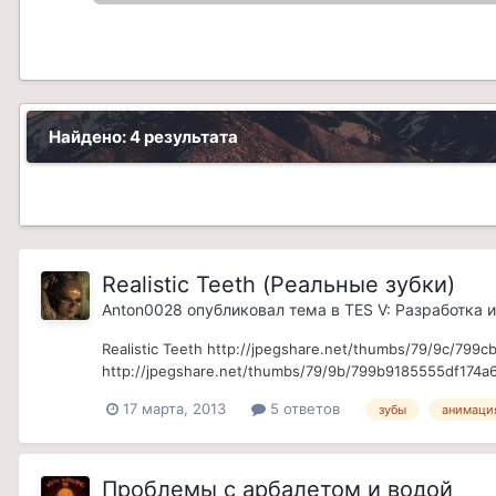
Найдено: 4 результата
Realistic Teeth (Реальные зубки)
Anton0028
опубликовал тема в
TES V: Разработка 
Realistic Teeth http://jpegshare.net/thumbs/79/9c/7
http://jpegshare.net/thumbs/79/9b/799b9185555df174a
17 марта, 2013
5 ответов
зубы
анимаци
Проблемы с арбалетом и водой