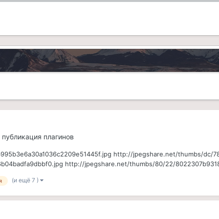
и публикация плагинов
99cb995b3e6a30a1036c2209e51445f.jpg http://jpegshare.net/thumbs/d
6b04badfa9dbbf0.jpg http://jpegshare.net/thumbs/80/22/8022307b93
(и ещё 7 )
я