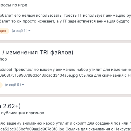
просы по игре
арбалет его нельзя использовать, тоесть ГГ использует анимацию р
балет то он просто исчезает, а у ГГ задействуется анимация буддто 
(и ещё 1 )
ция
 / изменения TRI файлов)
shop
 файлов) Представляю вашему вниманию набор утилит для изменени
/0e03f7515990788d3c43dcadd3404a5e.jpg Ссылка для скачивания с Не
(и ещё 5 )
 2.62+)
и публикация плагинов
ляю вашему вниманию набор утилит и скрипт для создания поз или
4ca52bc035bdfd09aa2d907d8f8.jpg Ссылка для скачивания с Нексуса: 