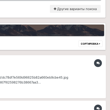
Другие варианты поиска
СОРТИРОВКА
c/78/dc78df7e569d96625b82a660eb9cbe45.jpg
1867f62598276b38667aa3...