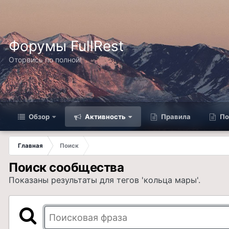
Форумы FullRest
Оторвись по полной!
Обзор
Активность
Правила
По
Главная
Поиск
Поиск сообщества
Показаны результаты для тегов 'кольца мары'.