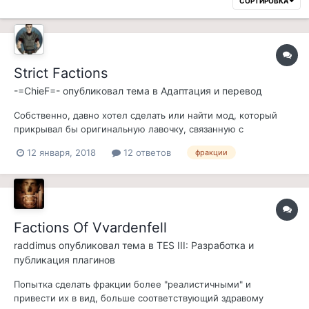
СОРТИРОВКА
Strict Factions
-=ChieF=-
опубликовал тема в
Адаптация и перевод
Собственно, давно хотел сделать или найти мод, который
прикрывал бы оригинальную лавочку, связанную с
фракциями, а именно - вступить можно сразу во всё :)
12 января, 2018
12 ответов
фракции
Причем дело не в навыках - дело в политике тех или иных
фракций. Сразу, что бросается в глаза практически любому
при прохождении - вступить...
Factions Of Vvardenfell
raddimus
опубликовал тема в
TES III: Разработка и
публикация плагинов
Попытка сделать фракции более "реалистичными" и
привести их в вид, больше соответствующий здравому