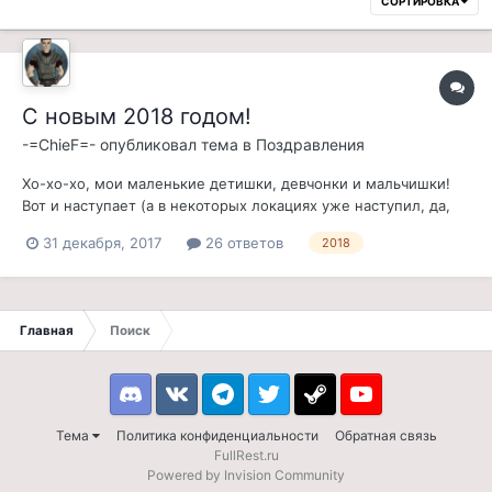
СОРТИРОВКА
С новым 2018 годом!
-=ChieF=-
опубликовал тема в
Поздравления
Хо-хо-хо, мои маленькие детишки, девчонки и мальчишки!
Вот и наступает (а в некоторых локациях уже наступил, да,
мутсеры с Камчатки и Сахалина?) Новый год! 2017 был
31 декабря, 2017
26 ответов
2018
нелегким годом для всех нас: на островах Саммерсет
верховным герцогом избран даэдропоклонник Дональдил
Трамп, к удивлению тамошних...
Главная
Поиск
Discord
VK
Telegram
Twitter
Steam
Youtube
Тема
Политика конфиденциальности
Обратная связь
FullRest.ru
Powered by Invision Community