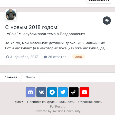
СОРТИРОВКА
С новым 2018 годом!
-=ChieF=-
опубликовал тема в
Поздравления
Хо-хо-хо, мои маленькие детишки, девчонки и мальчишки!
Вот и наступает (а в некоторых локациях уже наступил, да,
мутсеры с Камчатки и Сахалина?) Новый год! 2017 был
31 декабря, 2017
26 ответов
2018
нелегким годом для всех нас: на островах Саммерсет
верховным герцогом избран даэдропоклонник Дональдил
Трамп, к удивлению тамошних...
Главная
Поиск
Discord
VK
Telegram
Twitter
Steam
Youtube
Тема
Политика конфиденциальности
Обратная связь
FullRest.ru
Powered by Invision Community