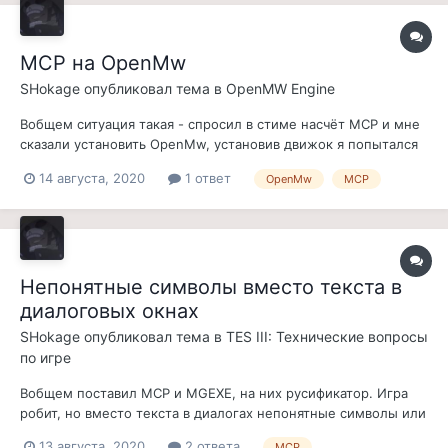
MCP на OpenMw
SHokage
опубликовал тема в
OpenMW Engine
Вобщем ситуация такая - спросил в стиме насчёт MCP и мне
сказали установить OpenMw, установив движок я попытался
поставить MCP, но он не работает. Посмотрев видос я узнал
14 августа, 2020
1 ответ
OpenMw
MCP
что OpenMw не даёт работать MCP. Вопрос: если ли плагин
для OpenMw, для облегчение торговли (что бы не
закрывалось окно убеждения...
Непонятные символы вместо текста в
диалоговых окнах
SHokage
опубликовал тема в
TES III: Технические вопросы
по игре
Вобщем поставил MCP и MGEXE, на них русификатор. Игра
робит, но вместо текста в диалогах непонятные символы или
как их ещё называют - "кракозябры". Поискал в интернете -
13 августа, 2020
2 ответа
MCP