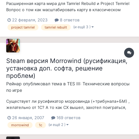
Расширенная карта мира для Tamriel Rebuild и Project Temriel
Вопрос о том как масштабировать карту в классическом
Морровинде. Ответа у меня нет, но есть мысли о решении
22 февраля, 2023
8 ответов
данной задачи. Тема на самом деле важная и если для
(и ещё 3 )
project tamriel
tamriel rebuilt
OpenMW, данной проблемы нет, поскольку карта мира...
Steam версия Morrowind (русификация,
установка доп. софта, решение
проблем)
Рейнар
опубликовал тема в
TES III: Технические вопросы
по игре
Существует ли русификатор морровинда (+трибунала+БМ) ,
желательно от 1С? А то как СХ вышел, захотел поиграться,
скачал через торрент а оно на англицком =р
26 января, 2007
169 ответов
(и ещё 2 )
morrowind
1c