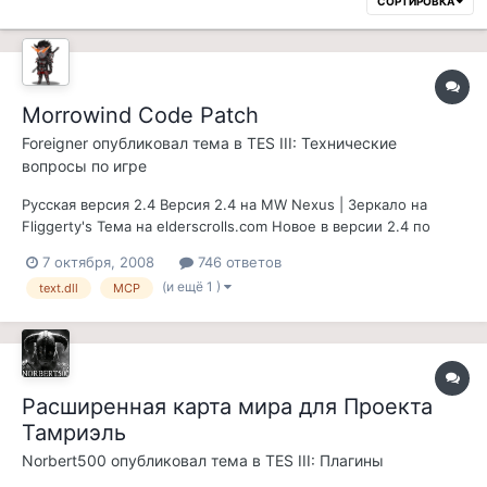
СОРТИРОВКА
Morrowind Code Patch
Foreigner
опубликовал тема в
TES III: Технические
вопросы по игре
Русская версия 2.4 Версия 2.4 на MW Nexus | Зеркало на
Fliggerty's Тема на elderscrolls.com Новое в версии 2.4 по
сравнению с 2.2: Это... это... это надо видеть! Что же это
7 октября, 2008
746 ответов
такое? Это новый патч для Морроувинда, исправляющий
(и ещё 1 )
text.dll
MCP
баги, которые невозможно пофиксить в помощью
Construction Set...
Расширенная карта мира для Проекта
Тамриэль
Norbert500
опубликовал тема в
TES III: Плагины