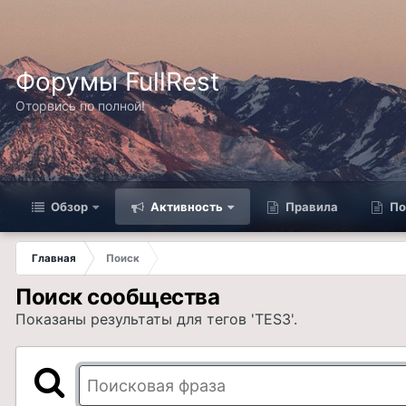
Форумы FullRest
Оторвись по полной!
Обзор
Активность
Правила
По
Главная
Поиск
Поиск сообщества
Показаны результаты для тегов 'TES3'.