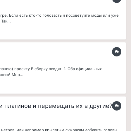
гре. Если есть кто-то головастый посоветуйте моды или уже
Так...
анию) проекту В сборку входят: 1. Оба официальных
ковый Мор...
и плагинов и перемещать их в другие?
х негров, или например крылатым сумракам добавить головы