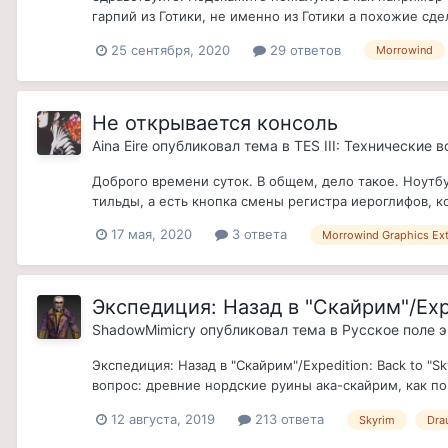
гарпий из Готики, не именно из Готики а похожие сд
25 сентября, 2020
29 ответов
Morrowind
Не открывается консоль
Aina Eire
опубликовал тема в
TES III: Технические 
Доброго времени суток. В общем, дело такое. Ноутбук
тильды, а есть кнопка смены регистра иероглифов, ко
17 мая, 2020
3 ответа
Morrowind Graphics Ex
Экспедиция: Назад в "Скайрим"/Expe
ShadowMimicry
опубликовал тема в
Русское поле 
Экспедиция: Назад в "Скайрим"/Expedition: Back to 
вопрос: древние нордские руины ака-скайрим, как п
12 августа, 2019
213 ответа
Skyrim
Dra