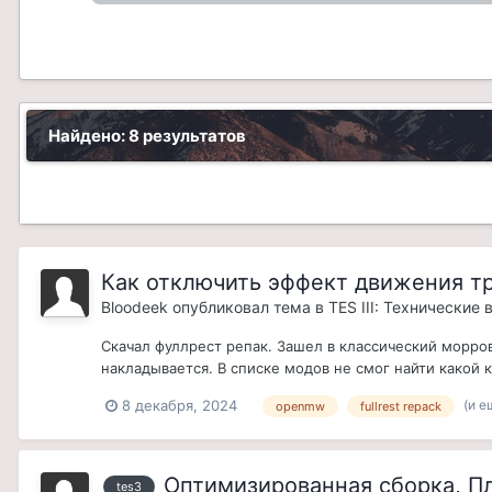
Найдено: 8 результатов
Как отключить эффект движения т
Bloodeek
опубликовал тема в
TES III: Технические
Скачал фуллрест репак. Зашел в классический морров
накладывается. В списке модов не смог найти какой ко
(и е
8 декабря, 2024
openmw
fullrest repack
Оптимизированная сборка, П
tes3