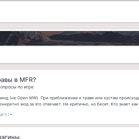
равы в MFR?
 вопросы по игре
инд (не Open MW). При приближении к траве или кустам происходит
нкретно мод за это отвечает. Не критично, но бесит. Кто знает как 
щё 5 )
лагины.