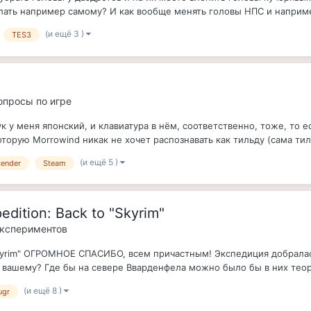
елать например самому? И как вообще менять головы НПС и наприме
(и ещё 3 )
TES3
вопросы по игре
 у меня японский, и клавиатура в нём, соответственно, тоже, то е
торую Morrowind никак не хочет распознавать как тильду (сама тиль
(и ещё 5 )
tender
Steam
dition: Back to "Skyrim"
экспериментов
"Skyrim" ОГРОМНОЕ СПАСИБО, всем причастным! Экспедиция добралась
о вашему? Где бы на севере Вварденфела можно было бы в них теор
(и ещё 8 )
ugr