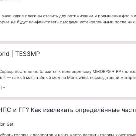
знаю какие плагины ставить для оптимизации и повышения фпс в и
орые не будут конфликтовать с модами установленными после них. 
World | TES3MP
 Сервер постепенно близится к полноценному MMORPG + RP (по жел
Rebuilt — самый масштабный мод на Morrowind, воссоздающий матери
 )
НПС и ГГ? Как извлекать определённые част
ion Set
убрать головы у даэдротов и на их место влепить головы кучерявы