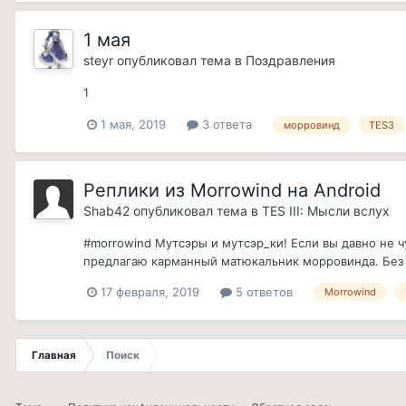
1 мая
steyr
опубликовал тема в
Поздравления
1
1 мая, 2019
3 ответа
морровинд
TES3
Реплики из Morrowind на Android
Shab42
опубликовал тема в
TES III: Мысли вслух
#morrowind Мутсэры и мутсэр_ки! Если вы давно не ч
предлагаю карманный матюкальник морровинда. Без с
17 февраля, 2019
5 ответов
Morrowind
Главная
Поиск