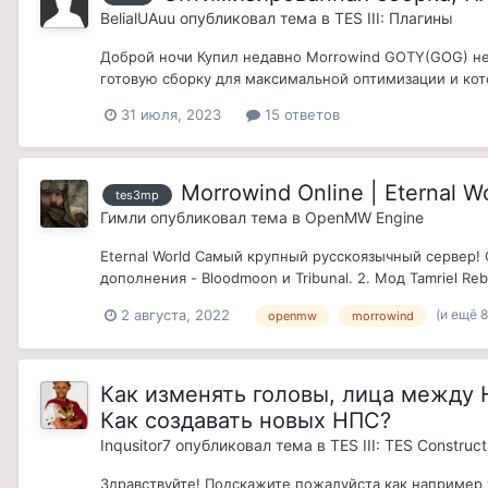
BelialUAuu
опубликовал тема в
TES III: Плагины
Доброй ночи Купил недавно Morrowind GOTY(GOG) не 
готовую сборку для максимальной оптимизации и кот
31 июля, 2023
15 ответов
Morrowind Online | Eternal 
tes3mp
Гимли
опубликовал тема в
OpenMW Engine
Eternal World Самый крупный русскоязычный сервер!
дополнения - Bloodmoon и Tribunal. 2. Мод Tamriel 
(и ещё 8
2 августа, 2022
openmw
morrowind
Как изменять головы, лица между 
Как создавать новых НПС?
Inqusitor7
опубликовал тема в
TES III: TES Construct
Здравствуйте! Подскажите пожалуйста как например 