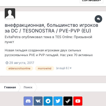
СОРТИРОВКА
внефракционная, большинство игроков
за DC / TESONOSTRA / PVE-PVP (EU)
EvitaPetra
опубликовал тема в
TES Online: Призывной
пункт
Новая гильдия созданная игроками двух сильных
русскоязычных PVE и PVP гильдий. Нас уже 70 активных
игроков (гильдии нет и недели), и наши ряды пополняются с
29 августа, 2017
каждым днем. Основным PVP альянсом выбраны синие, но
(и ещё 6 )
elderscrollsonline
morrowind
для нас не имеет значение раса вашего персонажа, главное-
желание играть и получать удовол...
Главная
Поиск
Discord
VK
Telegram
Twitter
Steam
Youtube