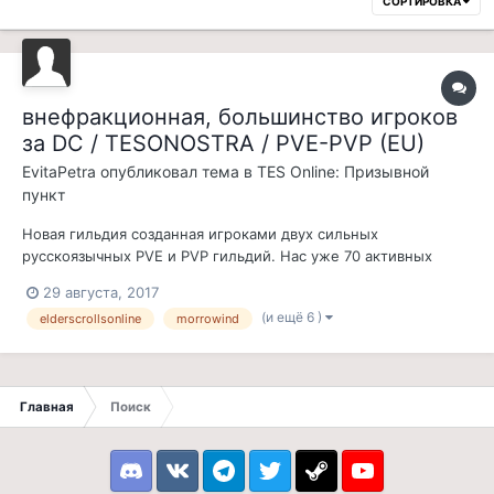
СОРТИРОВКА
внефракционная, большинство игроков
за DC / TESONOSTRA / PVE-PVP (EU)
EvitaPetra
опубликовал тема в
TES Online: Призывной
пункт
Новая гильдия созданная игроками двух сильных
русскоязычных PVE и PVP гильдий. Нас уже 70 активных
игроков (гильдии нет и недели), и наши ряды пополняются с
29 августа, 2017
каждым днем. Основным PVP альянсом выбраны синие, но
(и ещё 6 )
elderscrollsonline
morrowind
для нас не имеет значение раса вашего персонажа, главное-
желание играть и получать удовол...
Главная
Поиск
Discord
VK
Telegram
Twitter
Steam
Youtube