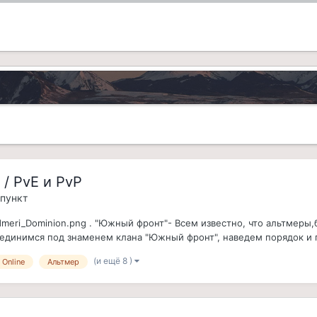
/ PvE и PvP
 пункт
dmeri_Dominion.png . "Южный фронт"- Всем известно, что альтмеры,
динимся под знаменем клана "Южный фронт", наведем порядок и п
(и ещё 8 )
 Online
Альтмер