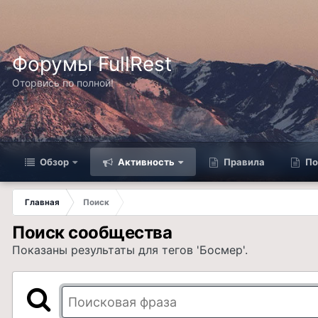
Форумы FullRest
Оторвись по полной!
Обзор
Активность
Правила
По
Главная
Поиск
Поиск сообщества
Показаны результаты для тегов 'Босмер'.