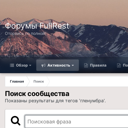
Форумы FullRest
Оторвись по полной!
Обзор
Активность
Правила
По
Главная
Поиск
Поиск сообщества
Показаны результаты для тегов 'гленумбра'.