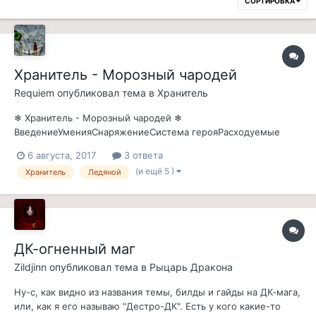
СОРТИРОВКА
Хранитель - Морозный чародей
Requiem
опубликовал тема в
Хранитель
❄ Хранитель - Морозный чародей ❄
ВведениеУменияСнаряжениеСистема герояРасходуемые
предметыПанель уменийДополнительноВведение В этом
6 августа, 2017
3 ответа
руководстве будут представлены рекомендации при
(и ещё 5 )
Хранитель
Ледяной
отыгрыше Мана-ДД Хранителя в упор на морозный урон.
Подобный билд является в большей степени ролевым, но
всё же не теря...
ДК-огненный маг
Zildjinn
опубликовал тема в
Рыцарь Дракона
Ну-с, как видно из названия темы, билды и гайды на ДК-мага,
или, как я его называю "Дестро-ДК". Есть у кого какие-то