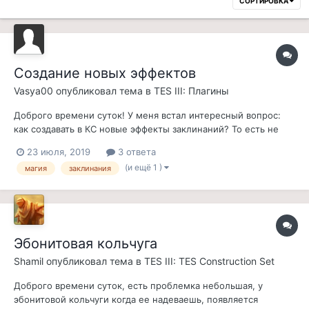
СОРТИРОВКА
Создание новых эффектов
Vasya00
опубликовал тема в
TES III: Плагины
Доброго времени суток! У меня встал интересный вопрос:
как создавать в КС новые эффекты заклинаний? То есть не
сами спеллы, а чисто эффекты. И где прописано, как именно
23 июля, 2019
3 ответа
должны выполняться уже существующие эффекты?
(и ещё 1 )
магия
заклинания
Собственно, промежуточная цель -- разобраться с
созданием полной призывной брони. Я...
Эбонитовая кольчуга
Shamil
опубликовал тема в
TES III: TES Construction Set
Доброго времени суток, есть проблемка небольшая, у
эбонитовой кольчуги когда ее надеваешь, появляется