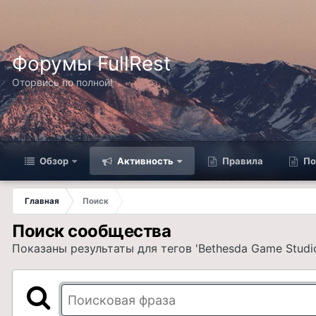
Форумы FullRest
Оторвись по полной!
Обзор
Активность
Правила
По
Главная
Поиск
Поиск сообщества
Показаны результаты для тегов 'Bethesda Game Studio