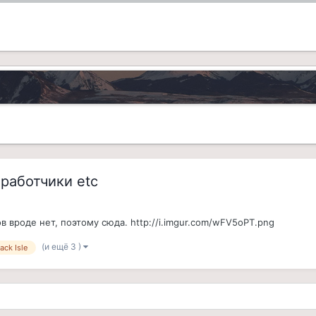
зработчики etc
в вроде нет, поэтому сюда. http://i.imgur.com/wFV5oPT.png
(и ещё 3 )
ack Isle