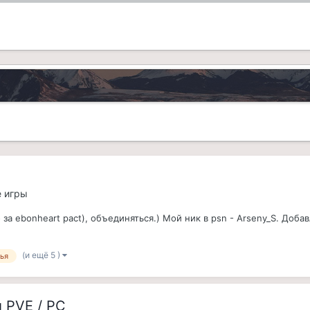
е игры
 ebonheart pact), объединяться.) Мой ник в psn - Arseny_S. Добавл
(и ещё 5 )
ья
и PVE / PC