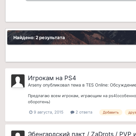
Найдено: 2 результата
Игрокам на PS4
Arseny
опубликовал тема в
TES Online: Обсуждени
Предлагаю всем игрокам, играющим на ps4(особенно за
оборотень)
9 августа, 2015
2 ответа
Добавить
друз
Эбенгардский пакт / ZaDrots / PVP 