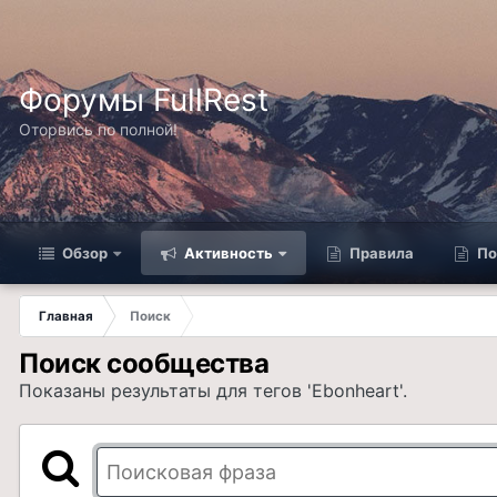
Форумы FullRest
Оторвись по полной!
Обзор
Активность
Правила
По
Главная
Поиск
Поиск сообщества
Показаны результаты для тегов 'Ebonheart'.