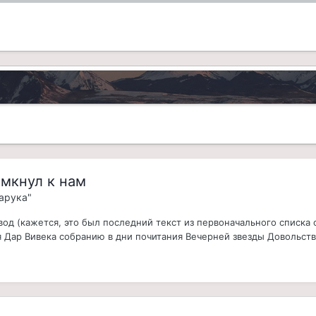
имкнул к нам
арука"
д (кажется, это был последний текст из первоначального списка от
 Дар Вивека собранию в дни почитания Вечерней звезды Довольству