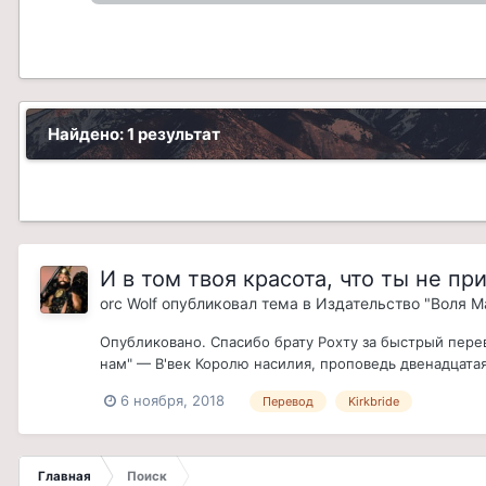
Найдено: 1 результат
И в том твоя красота, что ты не пр
orc Wolf
опубликовал тема в
Издательство "Воля М
Опубликовано. Спасибо брату Рохту за быстрый перево
нам" — В'век Королю насилия, проповедь двенадцатая
6 ноября, 2018
Перевод
Kirkbride
Главная
Поиск