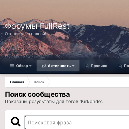
Форумы FullRest
Оторвись по полной!
Обзор
Активность
Правила
По
Главная
Поиск
Поиск сообщества
Показаны результаты для тегов 'Kirkbride'.