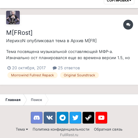
СОРТИРОВКА
M[FRost]
ИерихоN
опубликовал тема в
Архив M[FR]
Тема посвящена музыкальной составляющей МФР-а.
Изначально ост планировался еще во времена версии 1.5, но
отложили в долгий ящик. После некоторой дискуссии с Элом
20 октября, 2017
25 ответов
было решено собрать свой набор боевой, атмосферной и
Morrowind Fullrest Repack
Original Soundtrack
прочей музыки. Процесс не из легких, но кое-что все же
удалось найти. http://pic.fu...
Главная
Поиск
Discord
VK
Telegram
Twitter
Steam
Youtube
Тема
Политика конфиденциальности
Обратная связь
FullRest.ru