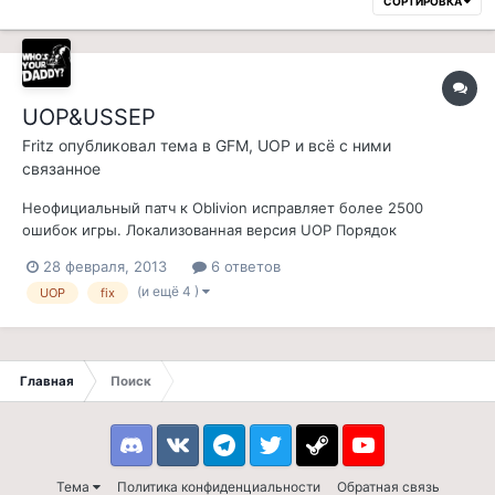
СОРТИРОВКА
UOP&USSEP
Fritz
опубликовал тема в
GFM, UOP и всё с ними
связанное
Неофициальный патч к Oblivion исправляет более 2500
ошибок игры. Локализованная версия UOP Порядок
скачивания и установки можно узнать тут или ещё где.
28 февраля, 2013
6 ответов
Неофициальный патч к Skyrim Локализованная версия USSEP
(и ещё 4 )
UOP
fix
Cutting Room Floor Skyrim SE russian textures fix
Главная
Поиск
Discord
VK
Telegram
Twitter
Steam
Youtube
Тема
Политика конфиденциальности
Обратная связь