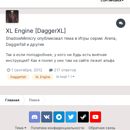
СОРТИРОВКА
XL Engine [DaggerXL]
ShadowMimicry
опубликовал тема в
Игры серии: Arena,
Daggerfall и другие
Так а если поподробнее, у кого ни будь есть внятная
инструкция? Как я понял у них там на сайте лежит альфа
версия? т.к. скрины и видео впечатляют, хотелось бы узнать
1 сентября, 2012
217 ответов
кто нибудь уже пробовал все эт?) на форуме у нас к
(и ещё 1 )
Daggerfall
XL Engine
сожалению нет подобной темы, так что простите за оффтоп)
Главная
Поиск
Discord
VK
Telegram
Twitter
Steam
Youtube
Тема
Политика конфиденциальности
Обратная связь