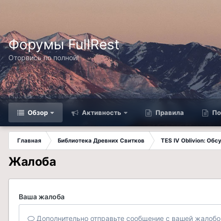
Форумы FullRest
Оторвись по полной!
Обзор
Активность
Правила
По
Главная
Библиотека Древних Свитков
TES IV Oblivion: Об
Жалоба
Ваша жалоба
Дополнительно отправьте сообщение с вашей жалобо