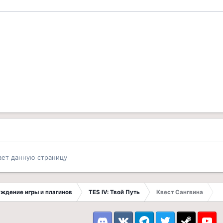
ает данную страницу
суждение игры и плагинов
TES IV: Твой Путь
Квест Сангвина