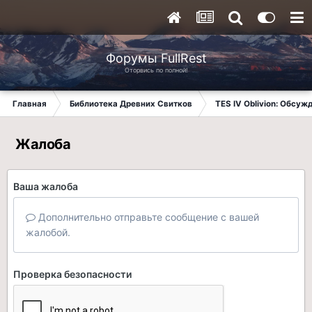
Форумы FullRest
Оторвись по полной!
Главная
Библиотека Древних Свитков
TES IV Oblivion: Обсуж
Жалоба
Ваша жалоба
Дополнительно отправьте сообщение с вашей
жалобой.
Проверка безопасности