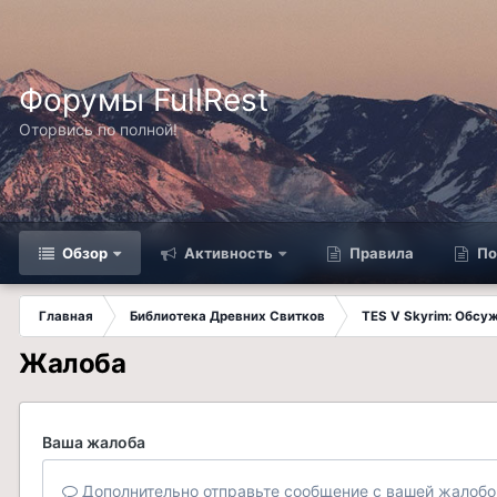
Форумы FullRest
Оторвись по полной!
Обзор
Активность
Правила
По
Главная
Библиотека Древних Свитков
TES V Skyrim: Обсу
Жалоба
Ваша жалоба
Дополнительно отправьте сообщение с вашей жалобо