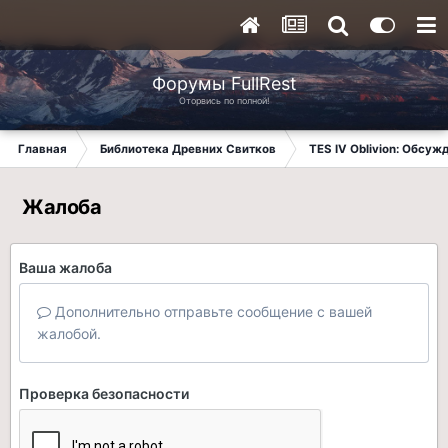
Форумы FullRest
Оторвись по полной!
Главная
Библиотека Древних Свитков
TES IV Oblivion: Обсуж
Жалоба
Ваша жалоба
Дополнительно отправьте сообщение с вашей
жалобой.
Проверка безопасности