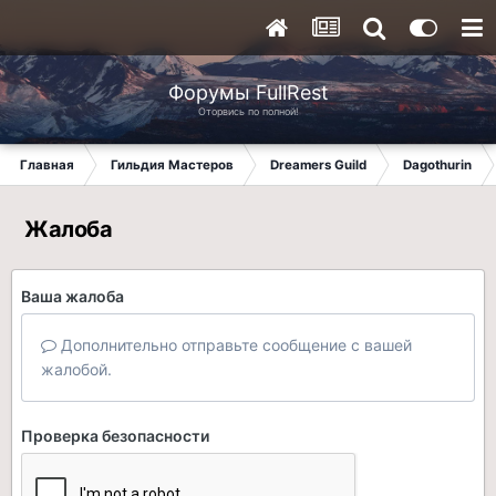
Форумы FullRest
Оторвись по полной!
Главная
Гильдия Мастеров
Dreamers Guild
Dagothurin
Жалоба
Ваша жалоба
Дополнительно отправьте сообщение с вашей
жалобой.
Проверка безопасности