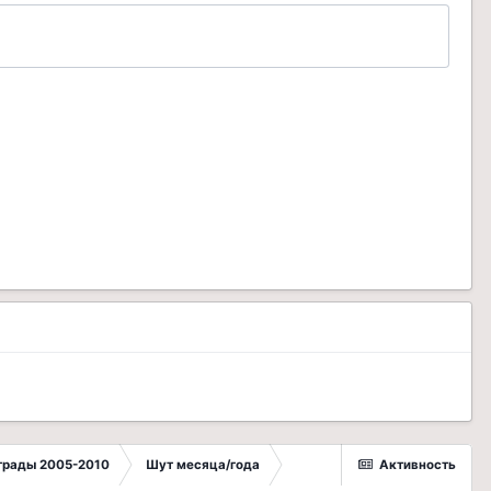
грады 2005-2010
Шут месяца/года
Активность