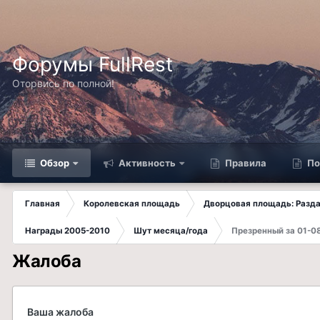
Форумы FullRest
Оторвись по полной!
Обзор
Активность
Правила
По
Главная
Королевская площадь
Дворцовая площадь: Разда
Награды 2005-2010
Шут месяца/года
Презренный за 01-0
Жалоба
Ваша жалоба