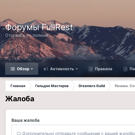
Форумы FullRest
Оторвись по полной!
Обзор
Активность
Правила
По
Главная
Гильдия Мастеров
Dreamers Guild
Ризома. Сп
Жалоба
Ваша жалоба
Дополнительно отправьте сообщение с вашей жалобо