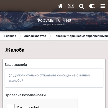
Форумы FullRest
Оторвись по полной!
Главная
Жилой квартал
Таверна "Коричневые тарелки": Вып
Жалоба
Ваша жалоба
Дополнительно отправьте сообщение с вашей
жалобой.
Проверка безопасности