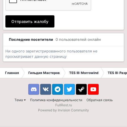
Отправить жалобу
Последние посетители
0 пользователей онлайн
Ни одного зарегистрированного пользователя не
просматривает данную страницу
Главная
Гильдия Мастеров
TES III: Morrowind
TES III: Ра
Discord
VK
Telegram
Twitter
Steam
Youtube
Тема
Политика конфиденциальности
Обратная связь
FullRest.ru
Powered by Invision Community