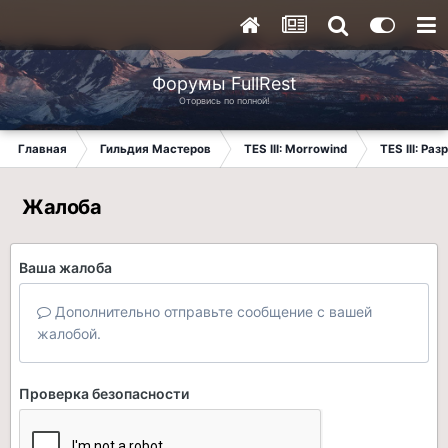
Форумы FullRest
Оторвись по полной!
Главная
Гильдия Мастеров
TES III: Morrowind
TES III: Ра
Жалоба
Ваша жалоба
Дополнительно отправьте сообщение с вашей
жалобой.
Проверка безопасности