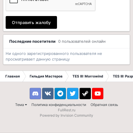
Отправить жалобу
Последние посетители
0 пользователей онлайн
Ни одного зарегистрированного пользователя не
просматривает данную страницу
Главная
Гильдия Мастеров
TES III: Morrowind
TES III: Ра
Discord
VK
Telegram
Twitter
Steam
Youtube
Тема
Политика конфиденциальности
Обратная связь
FullRest.ru
Powered by Invision Community