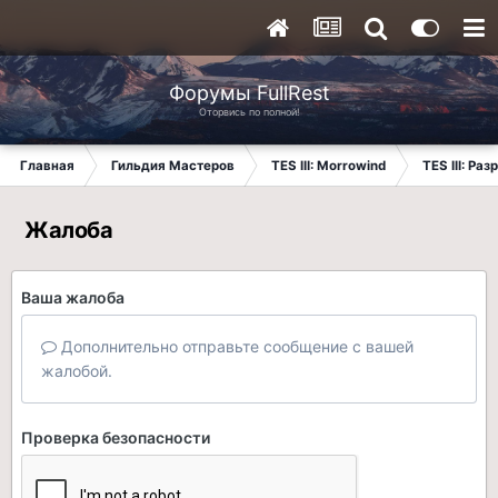
Форумы FullRest
Оторвись по полной!
Главная
Гильдия Мастеров
TES III: Morrowind
TES III: Ра
Жалоба
Ваша жалоба
Дополнительно отправьте сообщение с вашей
жалобой.
Проверка безопасности