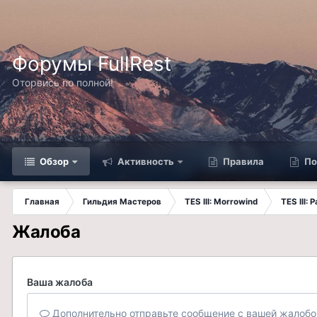
Форумы FullRest
Оторвись по полной!
Обзор
Активность
Правила
По
Главная
Гильдия Мастеров
TES III: Morrowind
TES III:
Жалоба
Ваша жалоба
Дополнительно отправьте сообщение с вашей жалобо