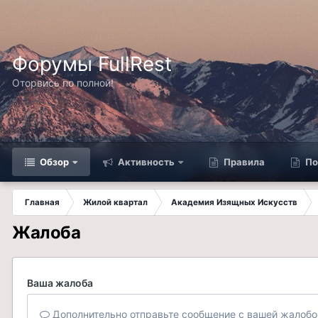
Форумы FullRest
Оторвись по полной!
Обзор
Активность
Правила
По
Главная
Жилой квартал
Академия Изящных Искусств
Жалоба
Ваша жалоба
Дополнительно отправьте сообщение с вашей жалобо