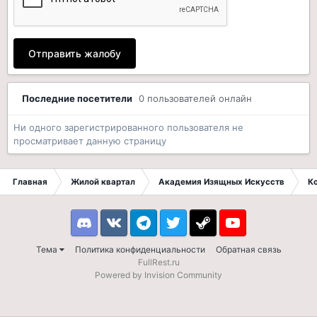
Отправить жалобу
Последние посетители
0 пользователей онлайн
Ни одного зарегистрированного пользователя не
просматривает данную страницу
Главная
Жилой квартал
Академия Изящных Искусств
К
Discord
VK
Telegram
Twitter
Steam
Youtube
Тема
Политика конфиденциальности
Обратная связь
FullRest.ru
Powered by Invision Community