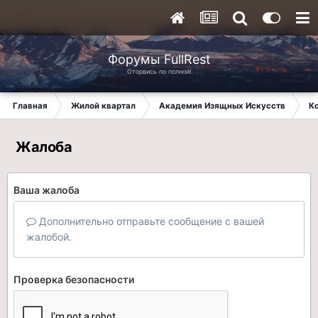
Форумы FullRest
Оторвись по полной!
Главная
Жилой квартал
Академия Изящных Искусств
К
Жалоба
Ваша жалоба
Дополнительно отправьте сообщение с вашей
жалобой.
Проверка безопасности