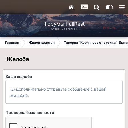
Форумы FullRest
Оторвись по полной!
Главная
Жилой квартал
Таверна "Коричневые тарелки": Вып
Жалоба
Ваша жалоба
Дополнительно отправьте сообщение с вашей
жалобой.
Проверка безопасности