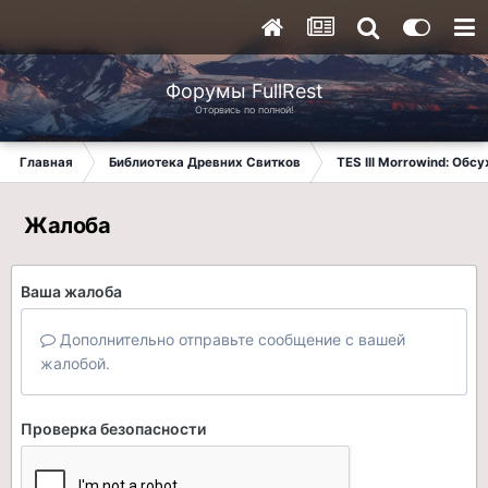
Форумы FullRest
Оторвись по полной!
Главная
Библиотека Древних Свитков
TES III Morrowind: Обс
Жалоба
Ваша жалоба
Дополнительно отправьте сообщение с вашей
жалобой.
Проверка безопасности